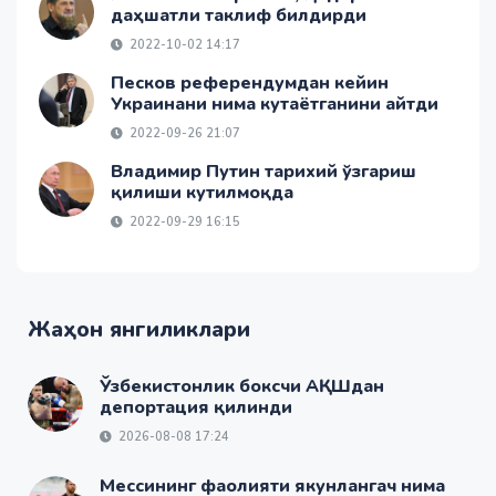
даҳшатли таклиф билдирди
2022-10-02 14:17
Песков референдумдан кейин
Украинани нима кутаётганини айтди
2022-09-26 21:07
Владимир Путин тарихий ўзгариш
қилиши кутилмоқда
2022-09-29 16:15
Жаҳон янгиликлари
Ўзбекистонлик боксчи АҚШдан
депортация қилинди
2026-08-08 17:24
Мессининг фаолияти якунлангач нима