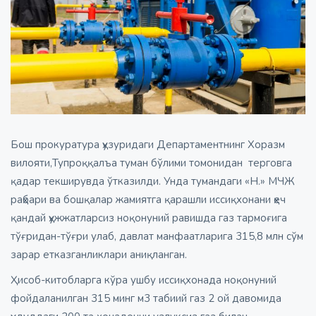
Бош прокуратура ҳузуридаги Департаментнинг Хоразм
вилояти,Тупроққалъа туман бўлими томонидан терговга
қадар текширувда ўтказилди. Унда тумандаги «H.» МЧЖ
раҳбари ва бошқалар жамиятга қарашли иссиқхонани ҳеч
қандай ҳужжатларсиз ноқонуний равишда газ тармоғига
тўғридан-тўғри улаб, давлат манфаатларига 315,8 млн сўм
зарар етказганликлари аниқланган.
Ҳисоб-китобларга кўра ушбу иссиқхонада ноқонуний
фойдаланилган 315 минг м3 табиий газ 2 ой давомида