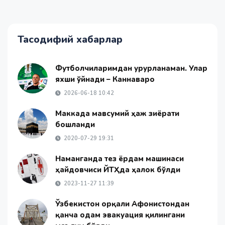
Тасодифий хабарлар
Футболчиларимдан ғурурланаман. Улар
яхши ўйнади – Каннаваро
2026-06-18 10:42
Маккада мавсумий ҳаж зиёрати
бошланди
2020-07-29 19:31
Наманганда тез ёрдам машинаси
ҳайдовчиси ЙТҲда ҳалок бўлди
2023-11-27 11:39
Ўзбекистон орқали Афғонистондан
қанча одам эвакуация қилингани