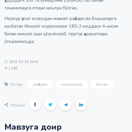
ҳудуддаги 200 та хонадонни узлуксиз газ билан
таъминлашга етиши маълум бўлган.
Мазкур ҳолат юзасидан жамият раҳбари ва бошқаларга
нисбатан Жиноят кодексининг 185-2-моддаси 4-қисми
билан жиноят иши қўзғатилиб, тергов ҳаракатлари
ўтказилмоқда.
2021-02-16 20:41
1 765
раҳбари
ноқонуний
билан
Теглар:
Улашиш:
Мавзуга доир