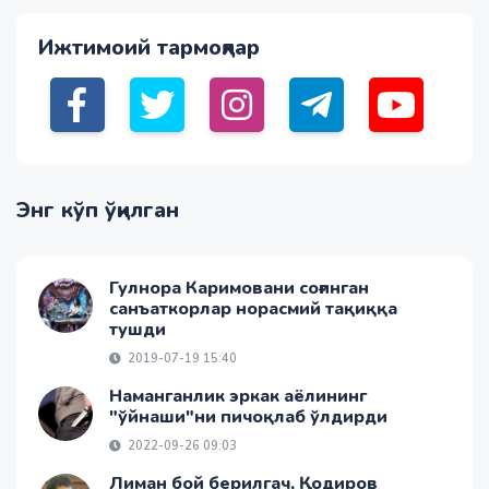
Ижтимоий тармоқлар
Энг кўп ўқилган
Гулнора Каримовани соғинган
санъаткорлар норасмий тақиққа
тушди
2019-07-19 15:40
Наманганлик эркак аёлининг
"ўйнаши"ни пичоқлаб ўлдирди
2022-09-26 09:03
Лиман бой берилгач, Қодиров