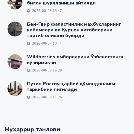
билан шуғулланиши айтилди
2026-08-08 13:47
Бен-Гвир фаластинлик маҳбусларнинг
кийимлари ва Қуръон китобларини
тортиб олишни буюрди
2026-08-07 10:44
Wildberries омборларини Ўзбекистонга
кўчирмоқчи
2026-08-06 16:29
Путин Россия ҳарбий қўмондонлиги
таркибини янгилади
2026-08-06 11:26
Муҳаррир танлови