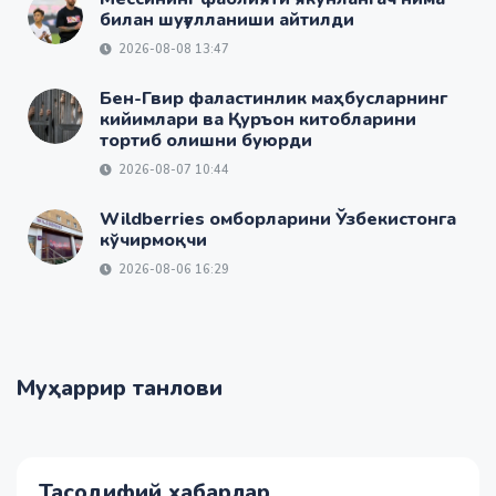
билан шуғулланиши айтилди
2026-08-08 13:47
Бен-Гвир фаластинлик маҳбусларнинг
кийимлари ва Қуръон китобларини
тортиб олишни буюрди
2026-08-07 10:44
Wildberries омборларини Ўзбекистонга
кўчирмоқчи
2026-08-06 16:29
Муҳаррир танлови
Тасодифий хабарлар