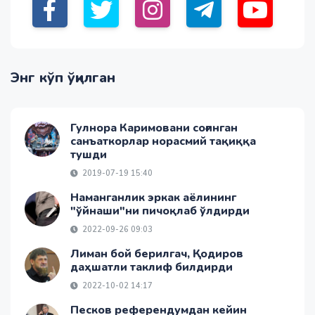
Энг кўп ўқилган
Гулнора Каримовани соғинган
санъаткорлар норасмий тақиққа
тушди
2019-07-19 15:40
Наманганлик эркак аёлининг
"ўйнаши"ни пичоқлаб ўлдирди
2022-09-26 09:03
Лиман бой берилгач, Қодиров
даҳшатли таклиф билдирди
2022-10-02 14:17
Песков референдумдан кейин