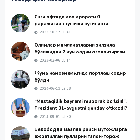
Янги ҳафтада ҳаво ҳарорати 0
даражагача тушиши кутиляпти
2022-10-17 18:41
Олимлар мамлакатларни зилзила
бўлишидан 2 кун олдин огоҳлантирган
2023-02-06 15:14
Жума намози вақтида портлаш содир
бўлди
2020-06-13 19:08
“Mustaqillik bayrami muborak bo‘lsin!”.
Prezident 31-avgustni qanday o‘tkazdi?
2019-09-01 19:50
Бекободда маҳалла раиси муҳтожларга
ажратилган пулларни талон-торож