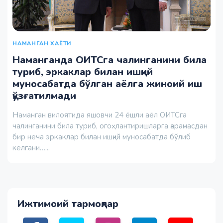
НАМАНГАН ХАЁТИ
Наманганда ОИТСга чалинганини била
туриб, эркаклар билан ишқий
муносабатда бўлган аёлга жиноий иш
қўзғатилмади
Наманган вилоятида яшовчи 24 ёшли аёл ОИТСга
чалинганини била туриб, огоҳлантиришларга қарамасдан
бир неча эркаклар билан ишқий муносабатда бўлиб
келгани…...
Ижтимоий тармоқлар