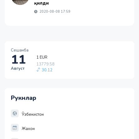
қилди
2020-08-08 17:59
Сешанба
11
1 EUR
13779.58
Август
30.12
1 RUB
145.21
-0.98
Рукнлар
1 USD
11952.10
36.46
Ўзбекистон
Жахон