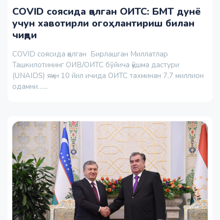
COVID соясида қолган ОИТС: БМТ дунё
учун хавотирли огоҳлантириш билан
чиқди
COVID соясида қолган Бирлашган Миллатлар
Ташкилотининг ОИВ/ОИТС бўйича қўшма дастури
(UNAIDS) яқин 10 йил ичида ОИТС тахминан 7,7 миллион
одамни…...