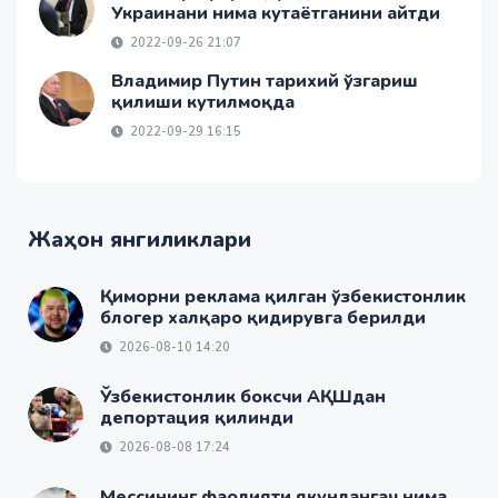
Украинани нима кутаётганини айтди
2022-09-26 21:07
Владимир Путин тарихий ўзгариш
қилиши кутилмоқда
2022-09-29 16:15
Жаҳон янгиликлари
Қиморни реклама қилган ўзбекистонлик
блогер халқаро қидирувга берилди
2026-08-10 14:20
Ўзбекистонлик боксчи АҚШдан
депортация қилинди
2026-08-08 17:24
Мессининг фаолияти якунлангач нима